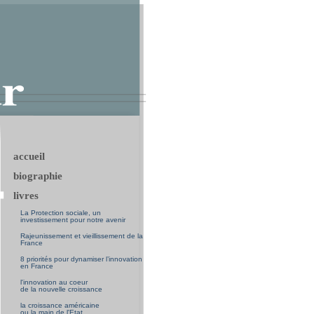
accueil
biographie
livres
La Protection sociale, un
investissement pour notre avenir
Rajeunissement et vieillissement de la
France
8 priorités pour dynamiser l’innovation
en France
l'innovation au coeur
de la nouvelle croissance
la croissance américaine
ou la main de l'Etat