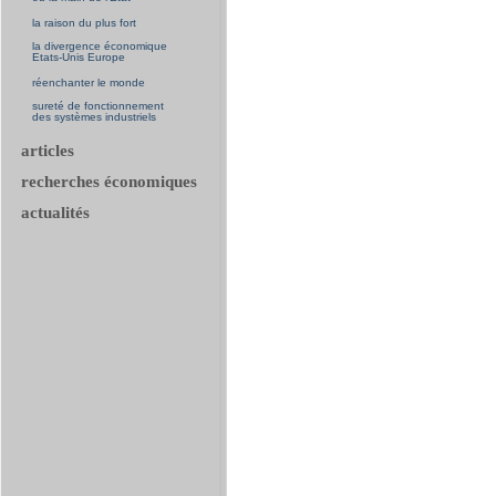
la raison du plus fort
la divergence économique
Etats-Unis Europe
réenchanter le monde
sureté de fonctionnement
des systèmes industriels
articles
recherches économiques
actualités